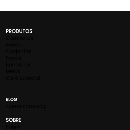
PRODUTOS
Camisetas
Bonés
Conjuntos
Peças
Bandanas
Meias
Café Especial
BLOG
Acesse nosso Blog
SOBRE
Sobre