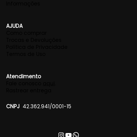
Informações
AJUDA
Como comprar
Trocas e Devoluções
Política de Privacidade
Termos de Uso
Atendimento
Fale conosco
aqui
.
Rastrear entrega
CNPJ
42.362.941/0001-15
Instagram
Youtube
WhatsApp