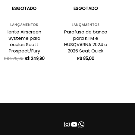
ESGOTADO
ESGOTADO
LANÇAMENTOS
LANÇAMENTOS
lente Airscreen
Parafuso de banco
Systeme para
para KTM e
óculos Scott
HUSQVARNA 2024 a
Prospect/Fury
2026 Seat Quick
O
O
R$
279,90
R$
249,90
R$
85,00
preço
preço
original
atual
era:
é:
0.
R$ 279,90.
R$ 249,90.
Instagram
Youtube
WhatsApp