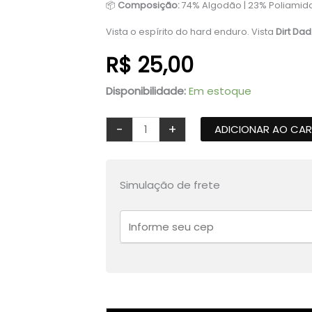
📦
Composição:
74% Algodão | 23% Poliamida
Vista o espírito do hard enduro. Vista
Dirt Dad
R$
25,00
Disponibilidade:
Em estoque
Meia
-
+
ADICIONAR AO CA
Hard
Mode
-
Preta
Simulação de frete
e
Rosa
quantidade