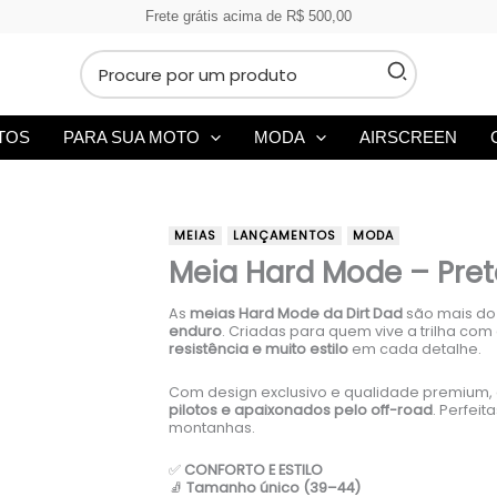
Frete grátis acima de R$ 500,00
Procurar:
TOS
PARA SUA MOTO
MODA
AIRSCREEN
MEIAS
LANÇAMENTOS
MODA
Meia Hard Mode – Pret
As
meias Hard Mode da Dirt Dad
são mais do
enduro
. Criadas para quem vive a trilha co
resistência e muito estilo
em cada detalhe.
Com design exclusivo e qualidade premium, 
pilotos e apaixonados pelo off-road
. Perfeit
montanhas.
✅
CONFORTO E ESTILO
🧦
Tamanho único (39–44)