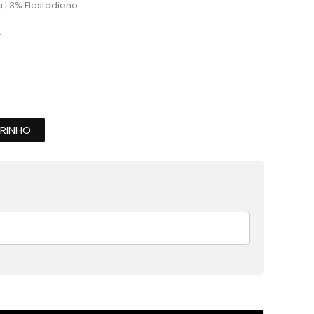
 | 3% Elastodieno
.
RRINHO