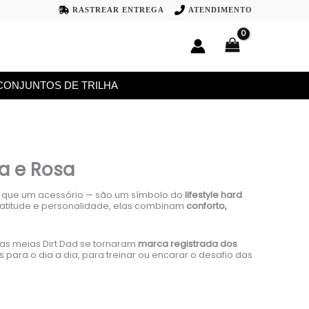
RASTREAR ENTREGA
ATENDIMENTO
CONJUNTOS DE TRILHA
a e Rosa
 que um acessório — são um símbolo do
lifestyle hard
m atitude e personalidade, elas combinam
conforto,
as meias Dirt Dad se tornaram
marca registrada dos
as para o dia a dia, para treinar ou encarar o desafio das