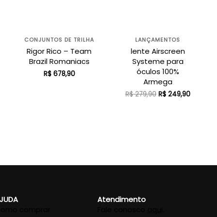
CONJUNTOS DE TRILHA
LANÇAMENTOS
Rigor Rico – Team
lente Airscreen
Brazil Romaniacs
Systeme para
óculos 100%
R$
678,90
Armega
O
O
R$
279,90
R$
249,90
preço
preço
original
atual
era:
é:
R$ 279,90.
R$ 249,9
JUDA
Atendimento
omo comprar
Fale conosco
aqui
.