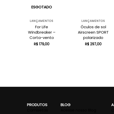
ESGOTADO
LANÇAMENTOS
LANÇAMENTOS
For Life
Óculos de sol
Windbreaker –
Airscreen SPORT
Corta-vento
polarizado
R$
179,00
R$
297,00
PRODUTOS
BLOG
A
Camisetas
Acesse nosso Blog
C