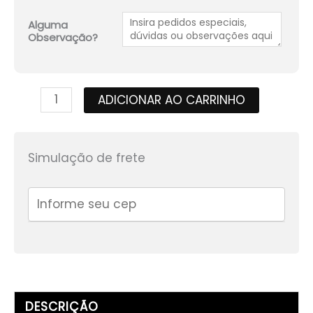
Alguma
Observação?
Rigor
ADICIONAR AO CARRINHO
Rico
Factory
Race
Simulação de frete
Wear
-
Dark
quantidade
DESCRIÇÃO