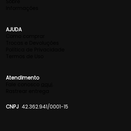
Sobre
Informações
AJUDA
Como comprar
Trocas e Devoluções
Política de Privacidade
Termos de Uso
Atendimento
Fale conosco
aqui
.
Rastrear entrega
CNPJ
42.362.941/0001-15